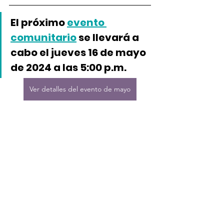
El próximo 
evento 
comunitario
 se llevará a 
cabo el 
jueves 16 de mayo 
de 2024
 a las 5:00 p.m.
Ver detalles del evento de mayo
Seguir
¡Southside 
Gateway en Facebook
para mantenerse 
informado!